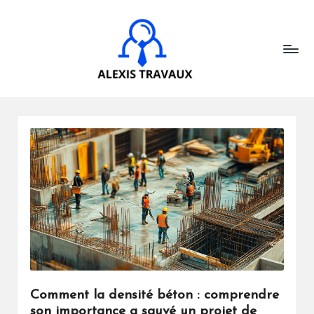
A
Skip
to
l
content
e
x
is
t
r
a
v
a
u
x
Comment la densité béton : comprendre
son importance a sauvé un projet de