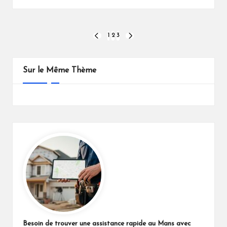
Pagination
1
2
3
PREVIOUS
NEXT
PAGE
PAGE
des
publications
Sur le Même Thème
Besoin de trouver une assistance rapide au Mans avec