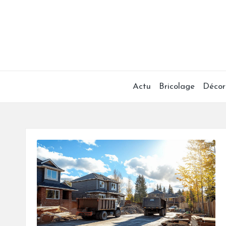
Skip
to
content
Actu
Bricolage
Décora