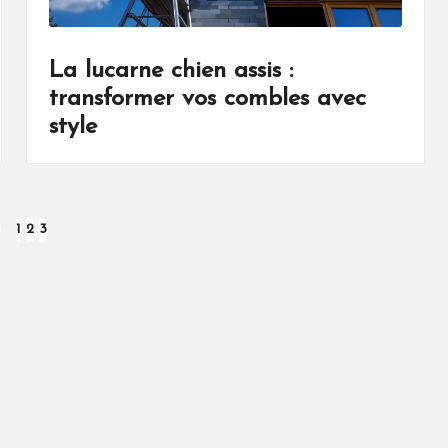
u
La lucarne chien assis :
x
transformer vos combles avec
style
1
2
3
EVIOUS
GE