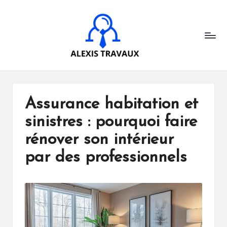
A
Skip
to
l
content
e
x
is
Assurance habitation et
t
sinistres : pourquoi faire
r
rénover son intérieur
a
par des professionnels
v
a
u
x