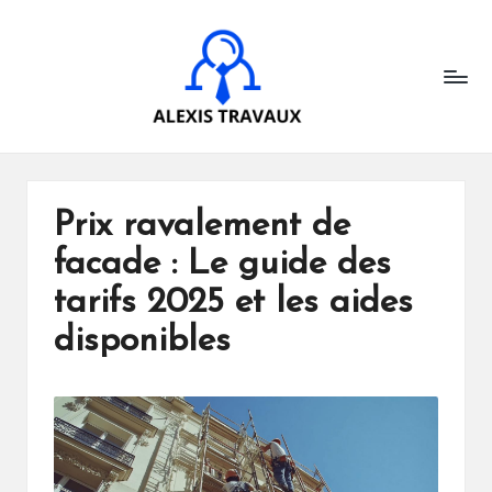
A
Skip
to
l
content
e
x
is
Prix ravalement de
t
facade : Le guide des
r
tarifs 2025 et les aides
a
disponibles
v
a
u
x